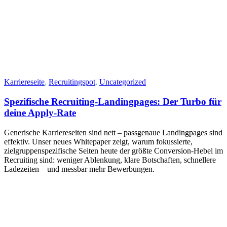
Karriereseite
,
Recruitingspot
,
Uncategorized
Spezifische Recruiting-Landingpages: Der Turbo für
deine Apply-Rate
Generische Karriereseiten sind nett – passgenaue Landingpages sind
effektiv. Unser neues Whitepaper zeigt, warum fokussierte,
zielgruppenspezifische Seiten heute der größte Conversion‑Hebel im
Recruiting sind: weniger Ablenkung, klare Botschaften, schnellere
Ladezeiten – und messbar mehr Bewerbungen.