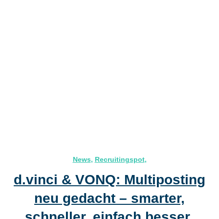
News
,
Recruitingspot
,
d.vinci & VONQ: Multiposting
neu gedacht – smarter,
schneller, einfach besser