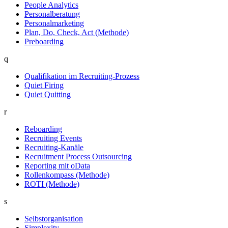
People Analytics
Personalberatung
Personalmarketing
Plan, Do, Check, Act (Methode)
Preboarding
q
Qualifikation im Recruiting-Prozess
Quiet Firing
Quiet Quitting
r
Reboarding
Recruiting Events
Recruiting-Kanäle
Recruitment Process Outsourcing
Reporting mit oData
Rollenkompass (Methode)
ROTI (Methode)
s
Selbstorganisation
Simplexity