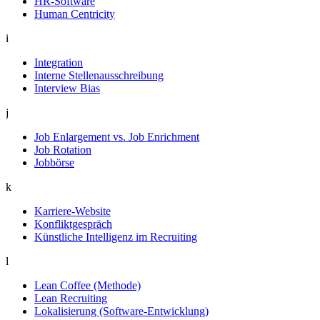
HR-Software
Human Centricity
i
Integration
Interne Stellenausschreibung
Interview Bias
j
Job Enlargement vs. Job Enrichment
Job Rotation
Jobbörse
k
Karriere-Website
Konfliktgespräch
Künstliche Intelligenz im Recruiting
l
Lean Coffee (Methode)
Lean Recruiting
Lokalisierung (Software-Entwicklung)