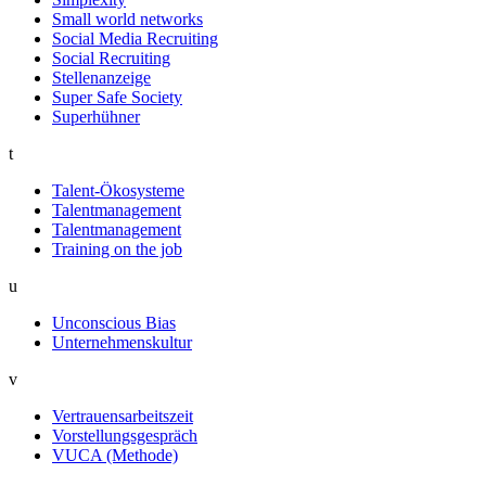
Small world networks
Social Media Recruiting
Social Recruiting
Stellenanzeige
Super Safe Society
Superhühner
t
Talent-Ökosysteme
Talentmanagement
Talentmanagement
Training on the job
u
Unconscious Bias
Unternehmenskultur
v
Vertrauensarbeitszeit
Vorstellungsgespräch
VUCA (Methode)