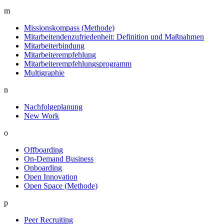
m
Missionskompass (Methode)
Mitarbeitendenzufriedenheit: Definition und Maßnahmen
Mitarbeiterbindung
Mitarbeiterempfehlung
Mitarbeiterempfehlungsprogramm
Multigraphie
n
Nachfolgeplanung
New Work
o
Offboarding
On-Demand Business
Onboarding
Open Innovation
Open Space (Methode)
p
Peer Recruiting