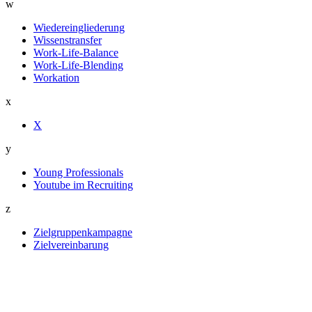
w
Wiedereingliederung
Wissenstransfer
Work-Life-Balance
Work-Life-Blending
Workation
x
X
y
Young Professionals
Youtube im Recruiting
z
Zielgruppenkampagne
Zielvereinbarung