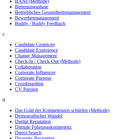
BANI (Methode)
Betreuungsphase
Betriebliches Gesundheitsmanagement
Bewerbermanagement
Buddy / Buddy Feedback
Kontakt
c
Candidate Centricity
Candidate Experience
Change Management
Check-In / Check-Out (Methode)
Collaboration
Corporate Influencer
Corporate Purpose
Crossboarding
CV Parsing
d
Das Gold der Kompetenzen schürfen (Methode)
Demografischer Wandel
Digital Reputation
Digitale Führungskompetenz
Direct Search
Diversity Recruiting