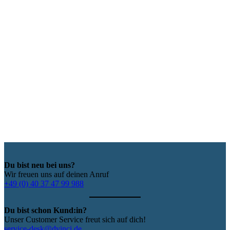
Du bist neu bei uns?
Wir freuen uns auf deinen Anruf
+49 (0) 40 37 47 99 988
Du bist schon Kund:in?
Unser Customer Service freut sich auf dich!
service-desk@dvinci.de