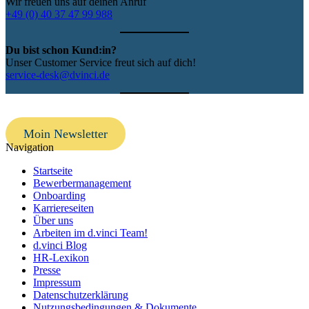
Wir freuen uns auf deinen Anruf
+49 (0) 40 37 47 99 988
Du bist schon Kund:in?
Unser Customer Service freut sich auf dich!
service-desk@dvinci.de
Moin Newsletter
Navigation
Startseite
Bewerbermanagement
Onboarding
Karriereseiten
Über uns
Arbeiten im d.vinci Team!
d.vinci Blog
HR-Lexikon
Presse
Impressum
Datenschutzerklärung
Nutzungsbedingungen & Dokumente