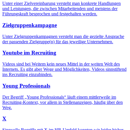
Unter einer Zielvereinbarung versteht man konkrete Handlungen
und Leistungen, die zwischen Mitarbeitenden und meistens der
Führungskraft besprochen und festgehalten werden.
Zielgruppenkampagne
Unter Zielgruppenkampagnen versteht man die gezielte Ansprache
der passenden Zielgruppe(n) für das jeweilige Unternehmen.
Youtube im Recruiting
Videos sind bei Weitem kein neues Mittel in der weiten Welt des
Internets. Es gibt aber Wege und Möglichkeiten, Videos sinnstiftend
ins Recruiting einzubinden.
Young Professionals
Der Begriff „Young Professionals“ läuft einem mittlerweile im
Recruiting-Kontext, vor allem in Stellenanzeigen, häufig über den
Weg.
X
Sinnvolle Begriffe mit X im HR-Umfeld konnten wir leider bisher