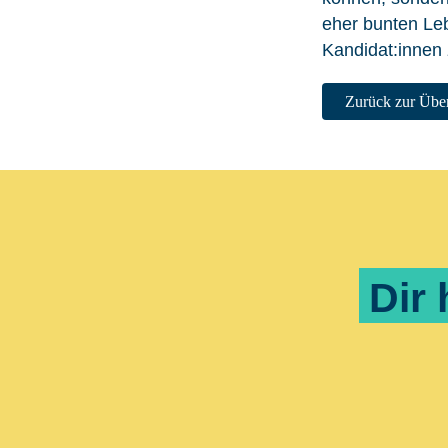
eher bunten Leb
Kandidat:innen z
Zurück zur Über
Dir 