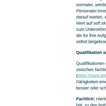
normaler, werde
Personaler:inne
darauf warten, 
Wert auf soft s
zum Unternehmen
die für ihre Auf
selbst beigebra
Qualifikation
Qualifikationen
zwischen fachli
(
https://www.dv
Fähigkeiten ein
besser oder schl
Fachlich:
Hierb
hat, zu den Anf