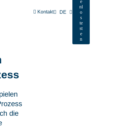
e
nl
Kontakt
DE
o
s
te
st
e
n
m
zess
pielen
-Prozess
ch die
e