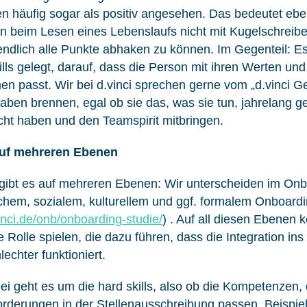
n häufig sogar als positiv angesehen. Das bedeutet eb
n beim Lesen eines Lebenslaufs nicht mit Kugelschreibe
endlich alle Punkte abhaken zu können. Im Gegenteil: E
kills gelegt, darauf, dass die Person mit ihren Werten un
 passt. Wir bei d.vinci sprechen gerne vom „d.vinci G
gaben brennen, egal ob sie das, was sie tun, jahrelang ge
cht haben und den Teamspirit mitbringen.
 auf mehreren Ebenen
 gibt es auf mehreren Ebenen: Wir unterscheiden im Onb
chem, sozialem, kulturellem und ggf. formalem Onboard
inci.de/onb/onboarding-studie/
) . Auf all diesen Ebenen 
e Rolle spielen, die dazu führen, dass die Integration i
echter funktioniert.
ei geht es um die hard skills, also ob die Kompetenzen,
orderungen in der Stellenausschreibung passen. Beispie