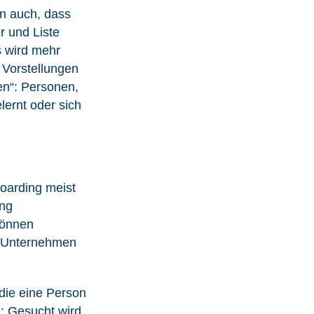
en auch, dass
r und Liste
s wird mehr
d Vorstellungen
en“: Personen,
lernt oder sich
oarding meist
ing
können
ns Unternehmen
 die eine Person
l: Gesucht wird