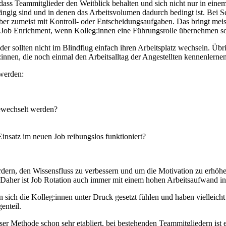
 dass Teammitglieder den Weitblick behalten und sich nicht nur in einem 
bhängig sind und in denen das Arbeitsvolumen dadurch bedingt ist. Bei
aber zumeist mit Kontroll- oder Entscheidungsaufgaben. Das bringt meis
n Job Enrichment, wenn Kolleg:innen eine Führungsrolle übernehmen so
ieder sollten nicht im Blindflug einfach ihren Arbeitsplatz wechseln. Ü
nen, die noch einmal den Arbeitsalltag der Angestellten kennenlernen
 werden:
gewechselt werden?
insatz im neuen Job reibungslos funktioniert?
ördern, den Wissensfluss zu verbessern und um die Motivation zu erhöhe
. Daher ist Job Rotation auch immer mit einem hohen Arbeitsaufwand i
sich die Kolleg:innen unter Druck gesetzt fühlen und haben vielleicht 
enteil.
eser Methode schon sehr etabliert, bei bestehenden Teammitgliedern is