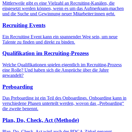
Mittlerweile gibt es eine Vielzahl an Recruiting-Kanälen, die
eingesetzt werden können, wenn es um das Aufmerksam-machen
und die Suche und Gewinnung neuer Mitarbeiter:innen geht.
Recruiting Events
Ein Recruiting Event kann ein spannender Weg sein, um neue
Talente zu finden und direkt zu binden.
Qualifikation im Recruiting-Prozess
Welche Qualifikationen spielen eigentlich im Recruiting-Prozess
eine Rolle? Und haben sich die Ansprüche über die Jahre
gewandelt?
Preboarding
Das Preboarding ist ein Teil des Onboardings. Onboarding kann in
verschiedene Phasen unterteilt werden, wovon das „Preboarding“
die zweite benennt.
Plan, Do, Check, Act (Methode)
Plan, Do, Check, Act wird auch der PDCA-Zirkel genannt.