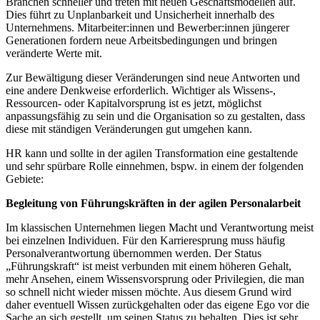
Branchen schneller und treten mit neuen Geschäftsmodellen auf.
Dies führt zu Unplanbarkeit und Unsicherheit innerhalb des
Unternehmens. Mitarbeiter:innen und Bewerber:innen jüngerer
Generationen fordern neue Arbeitsbedingungen und bringen
veränderte Werte mit.
Kontakt
Zur Bewältigung dieser Veränderungen sind neue Antworten und
eine andere Denkweise erforderlich. Wichtiger als Wissens-,
Ressourcen- oder Kapitalvorsprung ist es jetzt, möglichst
anpassungsfähig zu sein und die Organisation so zu gestalten, dass
diese mit ständigen Veränderungen gut umgehen kann.
HR kann und sollte in der agilen Transformation eine gestaltende
und sehr spürbare Rolle einnehmen, bspw. in einem der folgenden
Gebiete:
Begleitung von Führungskräften in der agilen Personalarbeit
Im klassischen Unternehmen liegen Macht und Verantwortung meist
bei einzelnen Individuen. Für den Karrieresprung muss häufig
Personalverantwortung übernommen werden. Der Status
„Führungskraft“ ist meist verbunden mit einem höheren Gehalt,
mehr Ansehen, einem Wissensvorsprung oder Privilegien, die man
so schnell nicht wieder missen möchte. Aus diesem Grund wird
daher eventuell Wissen zurückgehalten oder das eigene Ego vor die
Sache an sich gestellt, um seinen Status zu behalten. Dies ist sehr