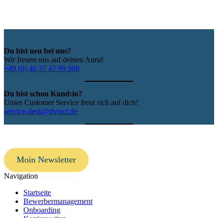
Du bist neu bei uns?
Wir freuen uns auf deinen Anruf
+49 (0) 40 37 47 99 988
Du bist schon Kund:in?
Unser Customer Service freut sich auf dich!
service-desk@dvinci.de
Moin Newsletter
Navigation
Startseite
Bewerbermanagement
Onboarding