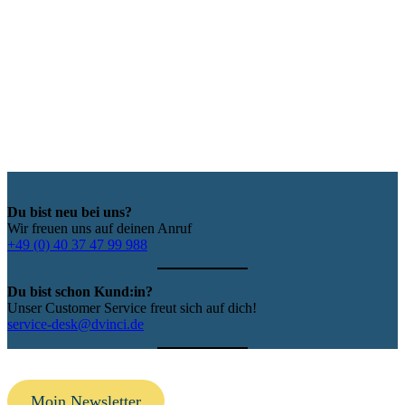
Du bist neu bei uns?
Wir freuen uns auf deinen Anruf
+49 (0) 40 37 47 99 988
Du bist schon Kund:in?
Unser Customer Service freut sich auf dich!
service-desk@dvinci.de
Moin Newsletter