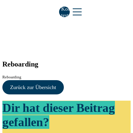
Kostenlos
testen
Reboarding
Reboarding
Zurück zur Übersicht
Dir hat dieser Beitrag
gefallen?