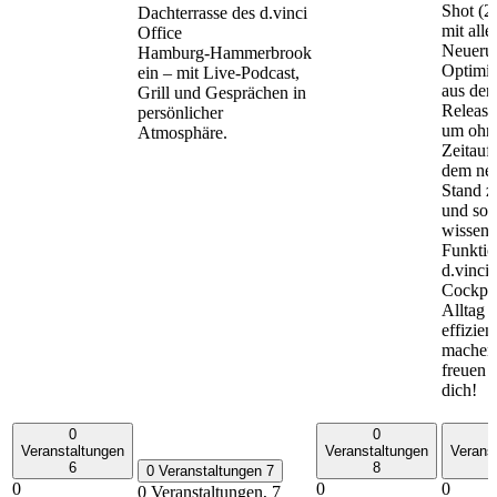
Shot (2
Dachterrasse des d.vinci
mit alle
Office
Neueru
Hamburg‑Hammerbrook
Optimi
ein – mit Live‑Podcast,
aus den 
Grill und Gesprächen in
Releases
persönlicher
um ohne
Atmosphäre.
Zeitauf
dem ne
Stand z
und sof
wissen,
Funktio
d.vinci
Cockpit
Alltag 
effizien
machen
freuen 
dich!
0
0
Veranstaltungen
Veranstaltungen
Verans
6
8
0 Veranstaltungen
7
0
0
0
0 Veranstaltungen,
7