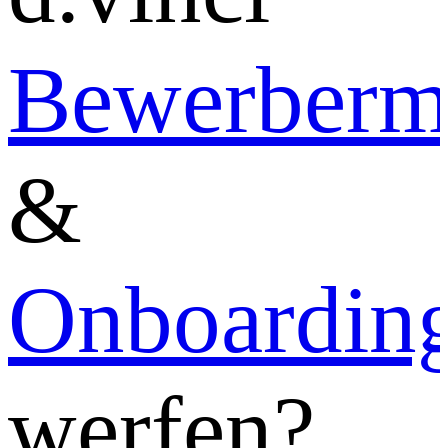
Bewerberm
&
Onboardin
werfen?