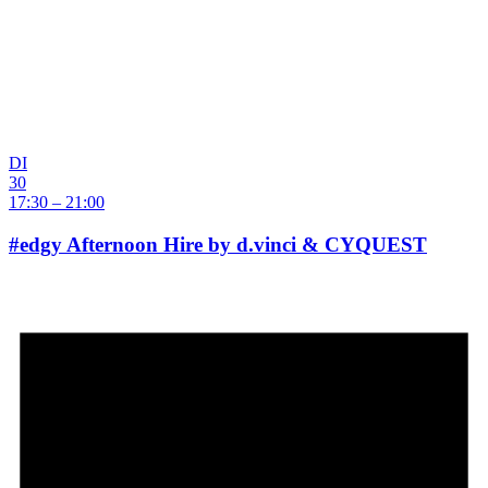
DI
30
17:30 – 21:00
#edgy Afternoon Hire by d.vinci & CYQUEST