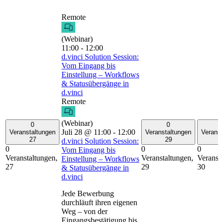
Remote
(Webinar)
11:00
-
12:00
d.vinci Solution Session:
Vom Eingang bis
Einstellung – Workflows
& Statusübergänge in
d.vinci
Remote
(Webinar)
0
0
Juli 28 @ 11:00
-
12:00
Veranstaltungen
Veranstaltungen
Verans
27
29
d.vinci Solution Session:
0
0
0
Vom Eingang bis
Veranstaltungen,
Veranstaltungen,
Veranst
Einstellung – Workflows
27
29
30
& Statusübergänge in
d.vinci
Jede Bewerbung
durchläuft ihren eigenen
Weg – von der
Eingangsbestätigung bis