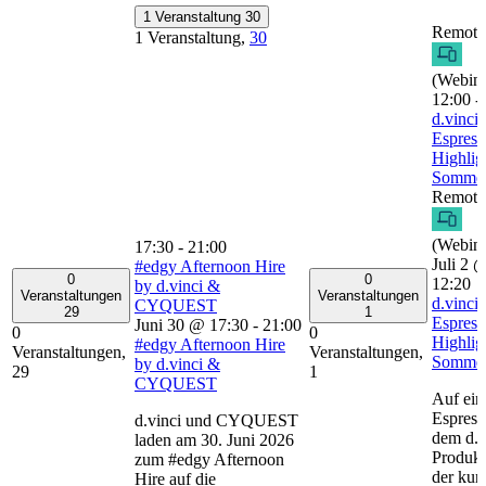
1 Veranstaltung
30
Remote
1 Veranstaltung,
30
(Webina
12:00
-
d.vinci
Espress
Highlig
Somme
Remote
(Webina
17:30
-
21:00
Juli 2 
#edgy Afternoon Hire
0
0
12:20
by d.vinci &
Veranstaltungen
Veranstaltungen
d.vinci
CYQUEST
29
1
Espress
Juni 30 @ 17:30
-
21:00
0
0
Highlig
#edgy Afternoon Hire
Veranstaltungen,
Veranstaltungen,
Somme
by d.vinci &
29
1
CYQUEST
Auf ein
Espress
d.vinci und CYQUEST
dem d.v
laden am 30. Juni 2026
Produkt
zum #edgy Afternoon
der kur
Hire auf die