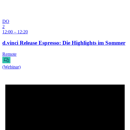
DO
2
12:00 – 12:20
d.vinci Release Espresso: Die Highlights im Sommer
Remote
(Webinar)