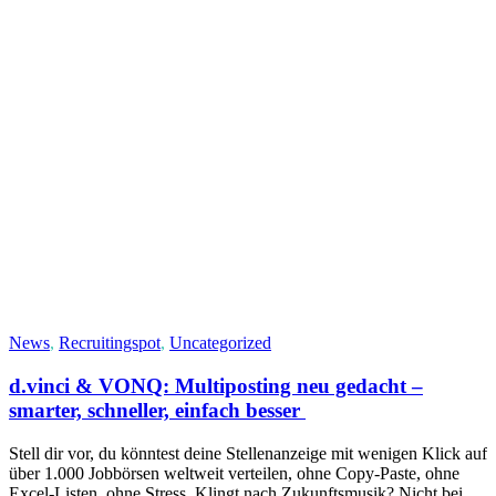
News
,
Recruitingspot
,
Uncategorized
d.vinci & VONQ: Multiposting neu gedacht –
smarter, schneller, einfach besser
Stell dir vor, du könntest deine Stellenanzeige mit wenigen Klick auf
über 1.000 Jobbörsen weltweit verteilen, ohne Copy-Paste, ohne
Excel-Listen, ohne Stress. Klingt nach Zukunftsmusik? Nicht bei