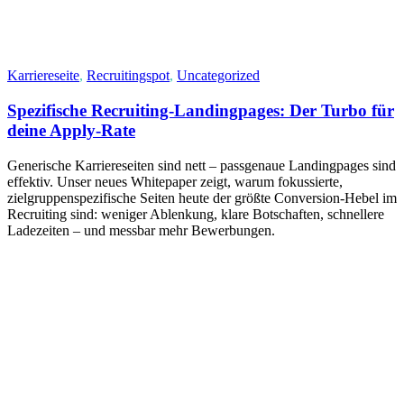
Karriereseite
,
Recruitingspot
,
Uncategorized
Spezifische Recruiting-Landingpages: Der Turbo für
deine Apply-Rate
Generische Karriereseiten sind nett – passgenaue Landingpages sind
effektiv. Unser neues Whitepaper zeigt, warum fokussierte,
zielgruppenspezifische Seiten heute der größte Conversion‑Hebel im
Recruiting sind: weniger Ablenkung, klare Botschaften, schnellere
Ladezeiten – und messbar mehr Bewerbungen.