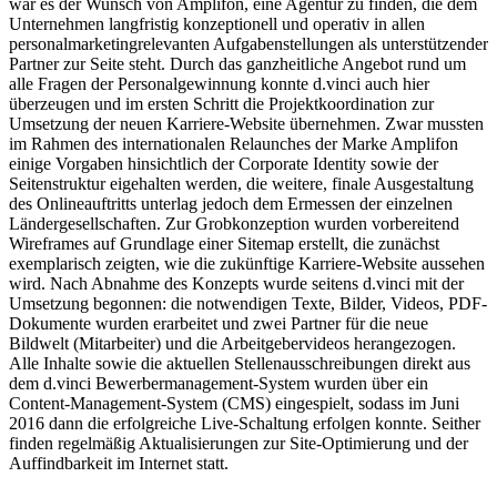
war es der Wunsch von Amplifon, eine Agentur zu finden, die dem
Unternehmen langfristig konzeptionell und operativ in allen
personalmarketingrelevanten Aufgabenstellungen als unterstützender
Partner zur Seite steht. Durch das ganzheitliche Angebot rund um
alle Fragen der Personalgewinnung konnte d.vinci auch hier
überzeugen und im ersten Schritt die Projektkoordination zur
Umsetzung der neuen Karriere-Website übernehmen. Zwar mussten
im Rahmen des internationalen Relaunches der Marke Amplifon
einige Vorgaben hinsichtlich der Corporate Identity sowie der
Seitenstruktur eigehalten werden, die weitere, finale Ausgestaltung
des Onlineauftritts unterlag jedoch dem Ermessen der einzelnen
Ländergesellschaften. Zur Grobkonzeption wurden vorbereitend
Wireframes auf Grundlage einer Sitemap erstellt, die zunächst
exemplarisch zeigten, wie die zukünftige Karriere-Website aussehen
wird. Nach Abnahme des Konzepts wurde seitens d.vinci mit der
Umsetzung begonnen: die notwendigen Texte, Bilder, Videos, PDF-
Dokumente wurden erarbeitet und zwei Partner für die neue
Bildwelt (Mitarbeiter) und die Arbeitgebervideos herangezogen.
Alle Inhalte sowie die aktuellen Stellenausschreibungen direkt aus
dem d.vinci Bewerbermanagement-System wurden über ein
Content-Management-System (CMS) eingespielt, sodass im Juni
2016 dann die erfolgreiche Live-Schaltung erfolgen konnte. Seither
finden regelmäßig Aktualisierungen zur Site-Optimierung und der
Auffindbarkeit im Internet statt.