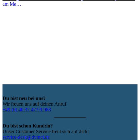
am Ma…
Du bist neu bei uns?
Wir freuen uns auf deinen Anruf
+49 (0) 40 37 47 99 988
Du bist schon Kund:in?
Unser Customer Service freut sich auf dich!
service-desk@dvinci.de