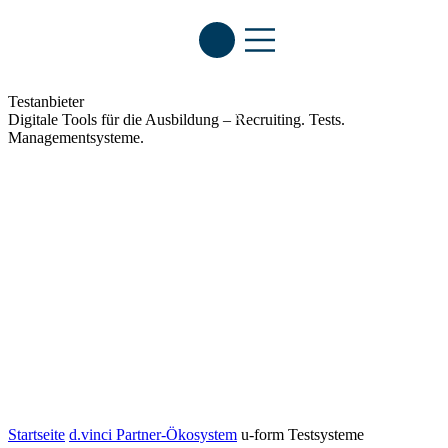
n
l
o
u-form Testsysteme
s
te
Testanbieter
st
Digitale Tools für die Ausbildung – Recruiting. Tests.
e
Managementsysteme.
n
Startseite
d.vinci Partner-Ökosystem
u-form Testsysteme