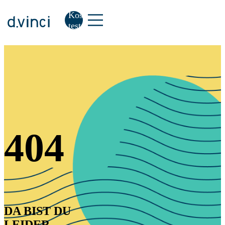
Kostenlos
testen
404
DA BIST DU
LEIDER