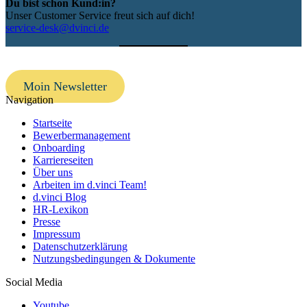
Du bist schon Kund:in?
Unser Customer Service freut sich auf dich!
service-desk@dvinci.de
Moin Newsletter
Navigation
Startseite
Bewerbermanagement
Onboarding
Karriereseiten
Über uns
Arbeiten im d.vinci Team!
d.vinci Blog
HR-Lexikon
Presse
Impressum
Datenschutzerklärung
Nutzungsbedingungen & Dokumente
Social Media
Youtube